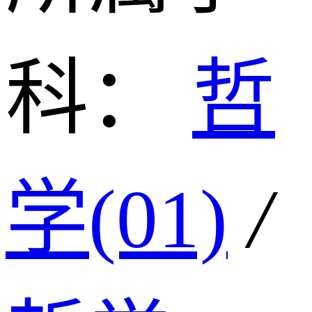
科：
哲
学(01)
/