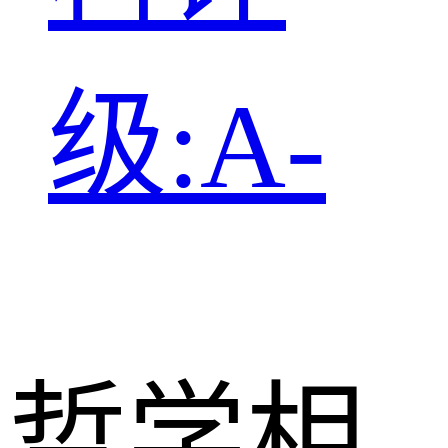
级:A-
哲学相