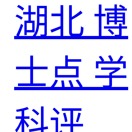
湖北
博
士点
学
科评