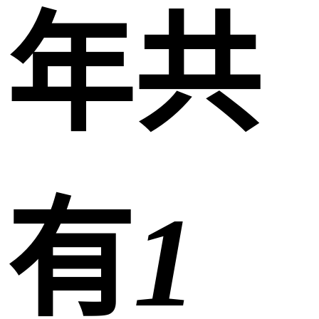
年共
有
1