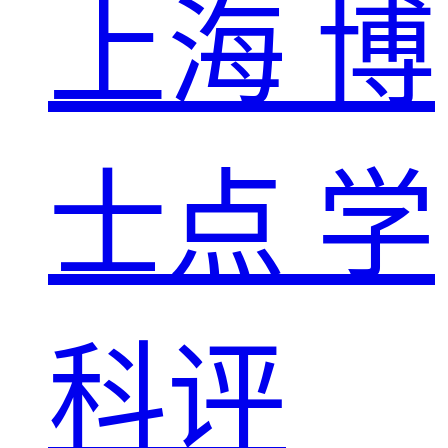
上海
博
士点
学
科评