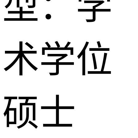
型：
学
术学位
硕士