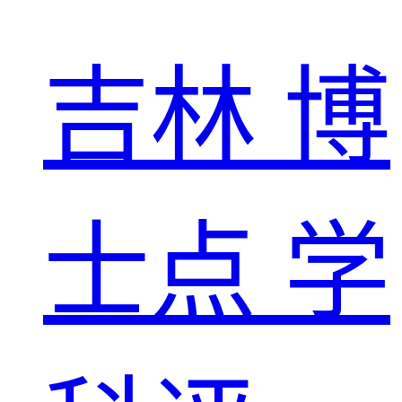
吉林
博
士点
学