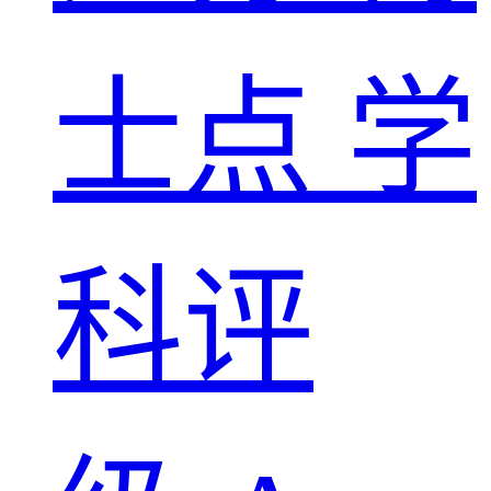
士点
学
科评