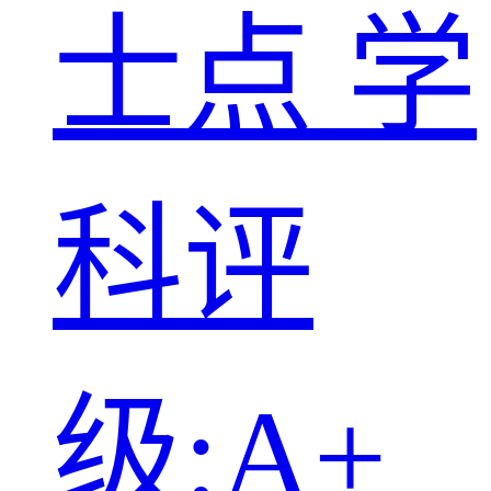
士点
学
科评
级:A+