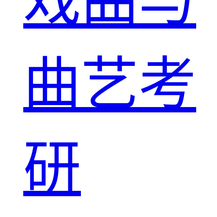
戏曲与
曲艺考
研