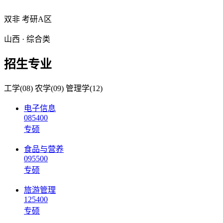
双非
考研A区
山西 · 综合类
招生专业
工学(08)
农学(09)
管理学(12)
电子信息
085400
专硕
食品与营养
095500
专硕
旅游管理
125400
专硕