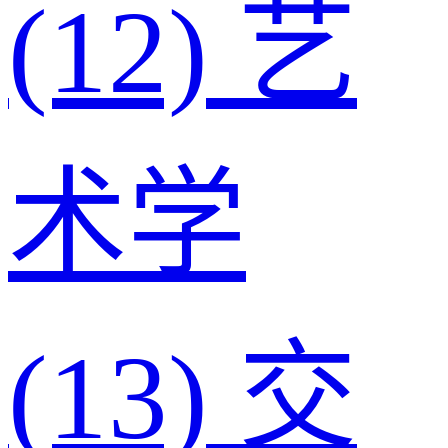
(12)
艺
术学
(13)
交