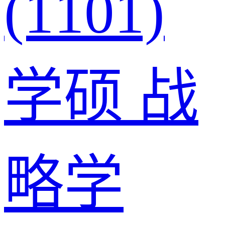
(1101)
学硕
战
略学