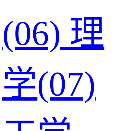
(06)
理
学(07)