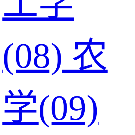
工学
(08)
农
学(09)