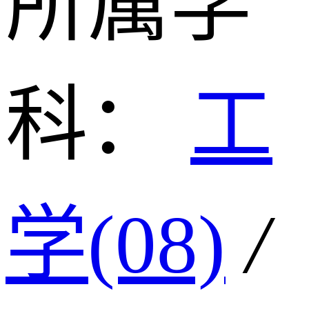
所属学
科：
工
学(08)
/