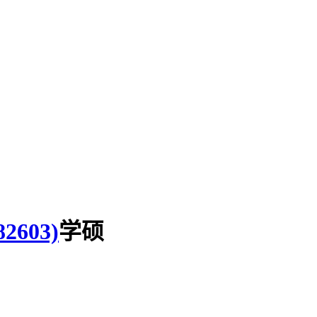
603)
学硕