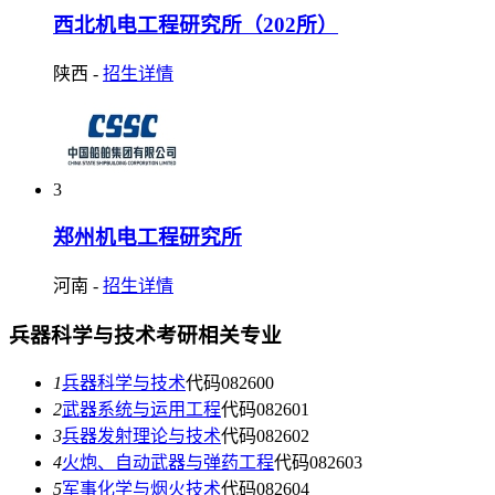
西北机电工程研究所（202所）
陕西
-
招生详情
3
郑州机电工程研究所
河南
-
招生详情
兵器科学与技术考研相关专业
1
兵器科学与技术
代码082600
2
武器系统与运用工程
代码082601
3
兵器发射理论与技术
代码082602
4
火炮、自动武器与弹药工程
代码082603
5
军事化学与烟火技术
代码082604