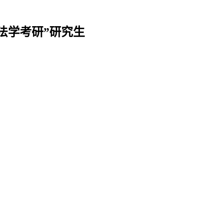
法学考研”研究生