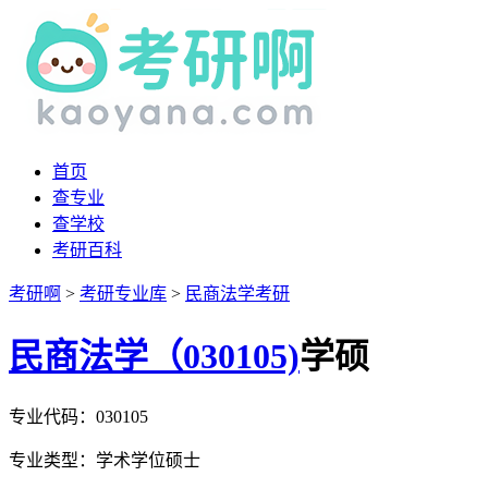
首页
查专业
查学校
考研百科
考研啊
>
考研专业库
>
民商法学考研
民商法学（030105)
学硕
专业代码：030105
专业类型：学术学位硕士